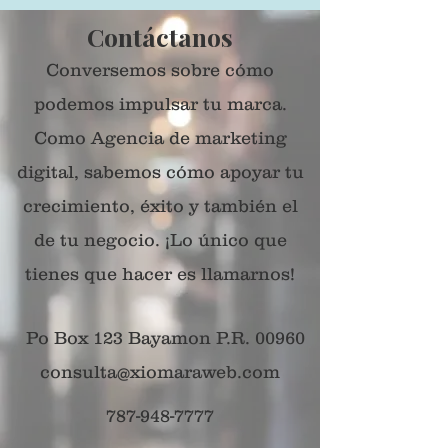
Contáctanos
Conversemos sobre cómo
podemos impulsar tu marca.
Como Agencia de marketing
digital, sabemos cómo apoyar tu
crecimiento, éxito y también el
de tu negocio. ¡Lo único que
tienes que hacer es llamarnos!
Po Box 123 Bayamon P.R. 00960
consulta@xiomaraweb.com
787-948-7777