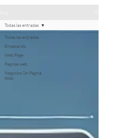
Blog
Todas las entradas
Todas las entradas
Empezando
Web Page
Paginas web
Negocios Sin Pagina
Web