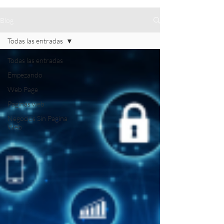
Blog
Todas las entradas
Todas las entradas
Empezando
Web Page
Paginas web
Negocios Sin Pagina
Web