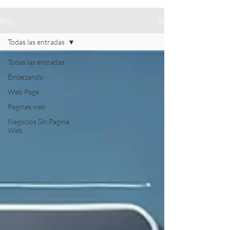
Blog
Todas las entradas
Todas las entradas
Empezando
Web Page
Paginas web
Negocios Sin Pagina
Web