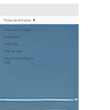
Blog
Todas las entradas
Todas las entradas
Empezando
Web Page
Paginas web
Negocios Sin Pagina
Web