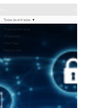
Blog
Todas las entradas
Todas las entradas
Empezando
Web Page
Paginas web
Negocios Sin Pagina
Web