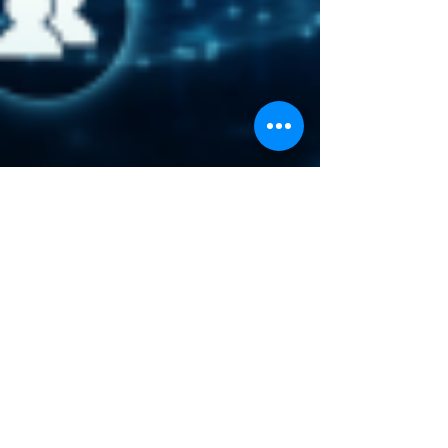
17 dic 2024
3 min de lectura
Automatización con
Inteligencia Artificial
en Redes Sociales" El