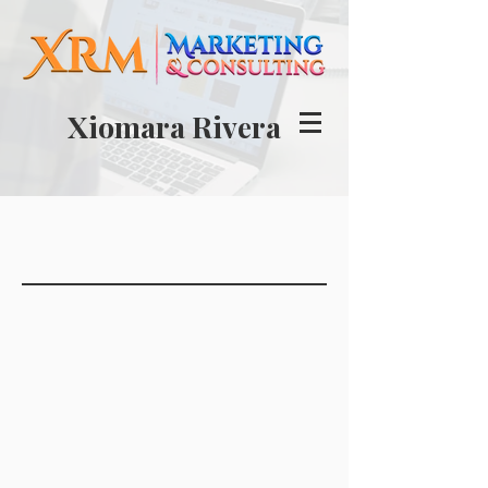
Xiomara Rivera
Mercadeo Digital
y Bienes
Raices Lic: C-26410. Puerto Rico
787-948-7777