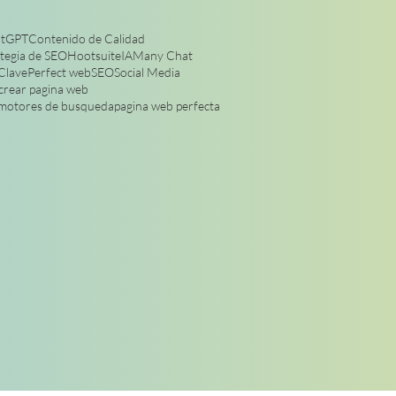
tGPT
Contenido de Calidad
tegia de SEO
Hootsuite
IA
Many Chat
Clave
Perfect web
SEO
Social Media
crear pagina web
 motores de busqueda
pagina web perfecta