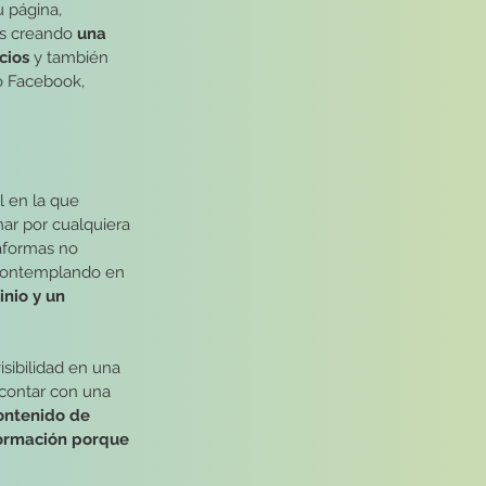
 página, 
as creando
 una 
cios 
y también 
o Facebook, 
 en la que 
ar por cualquiera 
aformas no 
 contemplando en 
nio y un 
sibilidad en una 
contar con una 
ontenido de 
formación porque 