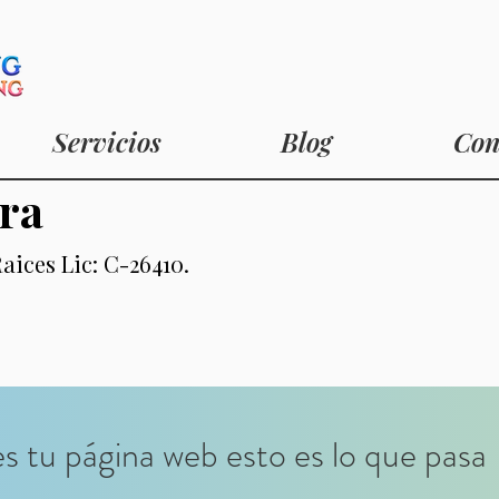
Servicios
Blog
Con
ra
Raices Lic: C-26410.
s tu página web esto es lo que pasa