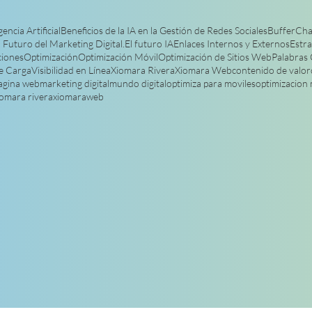
encia Artificial
Beneficios de la IA en la Gestión de Redes Sociales
Buffer
Cha
l Futuro del Marketing Digital.
El futuro IA
Enlaces Internos y Externos
Estra
ciones
Optimización
Optimización Móvil
Optimización de Sitios Web
Palabras 
e Carga
Visibilidad en Línea
Xiomara Rivera
Xiomara Web
contenido de valor
pagina web
marketing digital
mundo digital
optimiza para moviles
optimizacion
iomara rivera
xiomaraweb