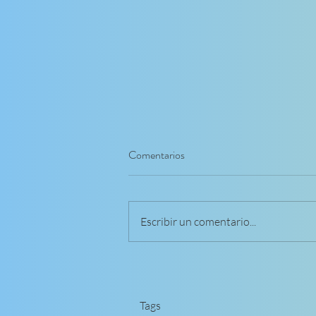
Comentarios
Escribir un comentario...
"Los 5 Errores Fatales que todo
Creador de Website debe evitar."
Tags