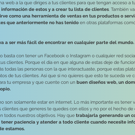
a web a la que diriges a tus clientes para que tengan acceso a tu
 información de estos y a crear tu lista de clientes
. También v
irve como una herramienta de ventas en tus productos o servi
tes que anteriormente no has tenido
 en otras plataformas com
va a ser más fácil de encontrar en cualquier parte del mundo.
 basta con tener un Facebook o Instagram o cualquier red social
us clientes. Porque el día en que alguna de estas deje de funcion
ás todas las personas con la que interactuaste, porque estas plat
os de tus clientes. Así que si no quieres que esto te suceda ve
ara tu empresa y que cuente con un 
buen diseños web, un domi
opio.
no son solamente estar en internet. Lo más importante es tener vi
 clientes que generes te quedes con ellos y no por el hecho de 
 todos nuestros objetivos. Hay que 
trabajarla generando un c
 tener paciencia y atender a todo cliente cuando necesite in
de estamos.