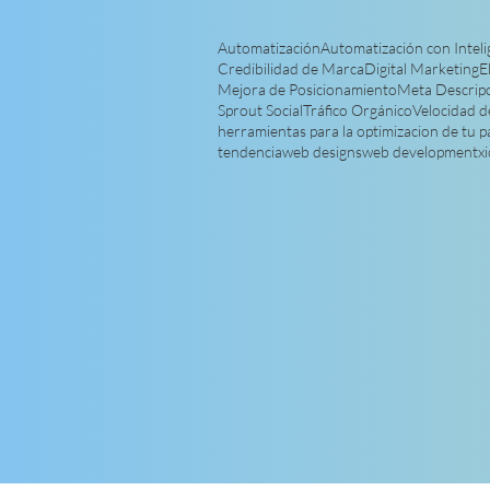
Automatización
Automatización con Intelig
Credibilidad de Marca
Digital Marketing
E
Mejora de Posicionamiento
Meta Descrip
Sprout Social
Tráfico Orgánico
Velocidad d
herramientas para la optimizacion de tu 
tendencia
web designs
web development
x