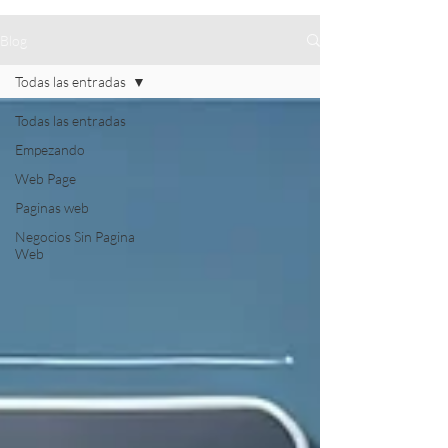
Blog
Todas las entradas
Todas las entradas
Empezando
Web Page
Paginas web
Negocios Sin Pagina
Web